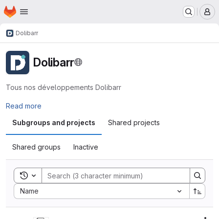
Homepage
Skip to main content
M
Dolibarr
Dolibarr
Tous nos développements Dolibarr
Read more
Subgroups and projects
Shared projects
Shared groups
Inactive
Toggle search history
Sort by:
Name