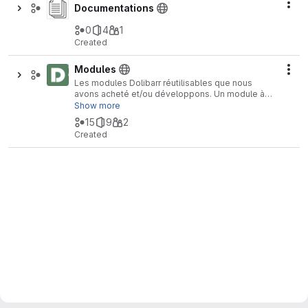
Act
Documentations
0
4
1
Created
Modules
Act
Les modules Dolibarr réutilisables que nous
avons acheté et/ou développons. Un module à
façon que nous souhaitons reprendre de façon
Show more
générique générique pour commercialisation
15
9
2
doit avoir une fork ici.
Created